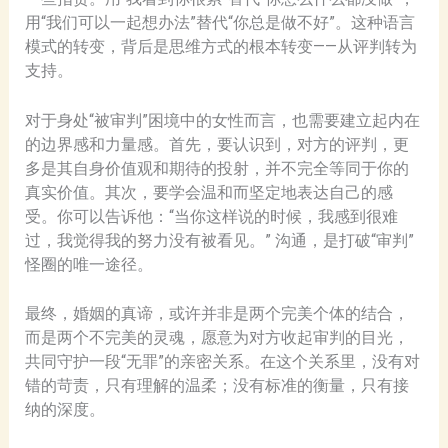
用“我们可以一起想办法”替代“你总是做不好”。这种语言
模式的转变，背后是思维方式的根本转变——从评判转为
支持。
对于身处“被审判”困境中的女性而言，也需要建立起内在
的边界感和力量感。首先，要认识到，对方的评判，更
多是其自身价值观和期待的投射，并不完全等同于你的
真实价值。其次，要学会温和而坚定地表达自己的感
受。你可以告诉他：“当你这样说的时候，我感到很难
过，我觉得我的努力没有被看见。” 沟通，是打破“审判”
怪圈的唯一途径。
最终，婚姻的真谛，或许并非是两个完美个体的结合，
而是两个不完美的灵魂，愿意为对方收起审判的目光，
共同守护一段“无罪”的亲密关系。在这个关系里，没有对
错的苛责，只有理解的温柔；没有标准的衡量，只有接
纳的深度。