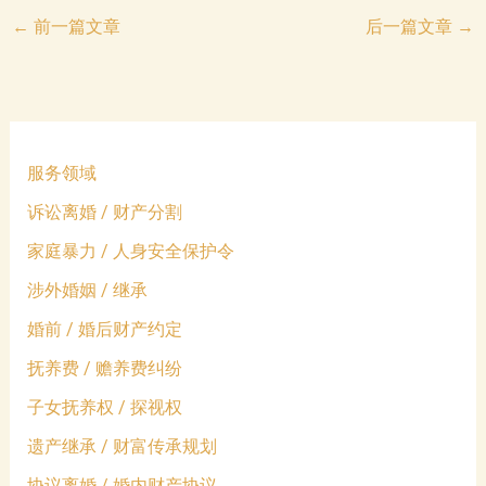
←
前一篇文章
后一篇文章
→
服务领域
诉讼离婚 / 财产分割
家庭暴力 / 人身安全保护令
涉外婚姻 / 继承
婚前 / 婚后财产约定
抚养费 / 赡养费纠纷
子女抚养权 / 探视权
遗产继承 / 财富传承规划
协议离婚 / 婚内财产协议