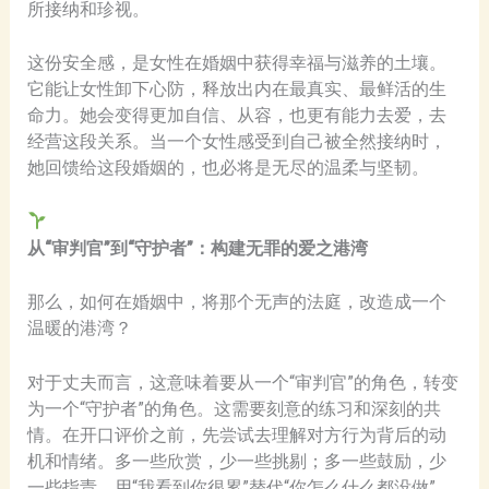
所接纳和珍视。
这份安全感，是女性在婚姻中获得幸福与滋养的土壤。
它能让女性卸下心防，释放出内在最真实、最鲜活的生
命力。她会变得更加自信、从容，也更有能力去爱，去
经营这段关系。当一个女性感受到自己被全然接纳时，
她回馈给这段婚姻的，也必将是无尽的温柔与坚韧。
从“审判官”到“守护者”：构建无罪的爱之港湾
那么，如何在婚姻中，将那个无声的法庭，改造成一个
温暖的港湾？
对于丈夫而言，这意味着要从一个“审判官”的角色，转变
为一个“守护者”的角色。这需要刻意的练习和深刻的共
情。在开口评价之前，先尝试去理解对方行为背后的动
机和情绪。多一些欣赏，少一些挑剔；多一些鼓励，少
一些指责。用“我看到你很累”替代“你怎么什么都没做”，