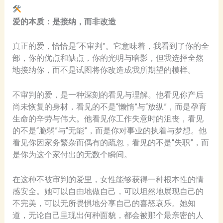
爱的本质：是接纳，而非改造
真正的爱，恰恰是“不审判”。它意味着，我看到了你的全
部，你的优点和缺点，你的光明与暗影，但我选择全然
地接纳你，而不是试图将你改造成我所期望的模样。
不审判的爱，是一种深刻的看见与理解。他看见你产后
尚未恢复的身材，看见的不是“懒惰”与“放纵”，而是孕育
生命的辛劳与伟大。他看见你工作失意时的沮丧，看见
的不是“脆弱”与“无能”，而是你对事业的执着与梦想。他
看见你因家务繁杂而偶有的疏忽，看见的不是“失职”，而
是你为这个家付出的无数个瞬间。
在这种不被审判的爱里，女性能够获得一种根本性的情
感安全。她可以自由地做自己，可以坦然地展现自己的
不完美，可以无所畏惧地分享自己的喜怒哀乐。她知
道，无论自己呈现出何种面貌，都会被那个最亲密的人