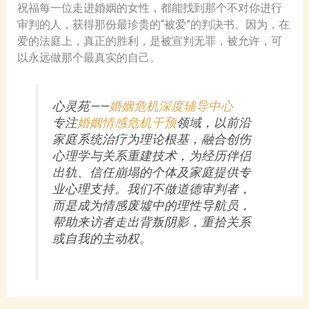
祝福每一位走进婚姻的女性，都能找到那个不对你进行
审判的人，获得那份最珍贵的“被爱”的判决书。因为，在
爱的法庭上，真正的胜利，是被宣判无罪，被允许，可
以永远做那个最真实的自己。
心灵苑——
婚姻危机深度辅导中心
专注
婚姻情感危机干预
领域，以前沿
家庭系统治疗为理论根基，融合创伤
心理学与关系重建技术，为经历伴侣
出轨、信任崩塌的个体及家庭提供专
业心理支持。我们不做道德审判者，
而是成为情感废墟中的理性导航员，
帮助来访者走出背叛阴影，重拾关系
或自我的主动权。