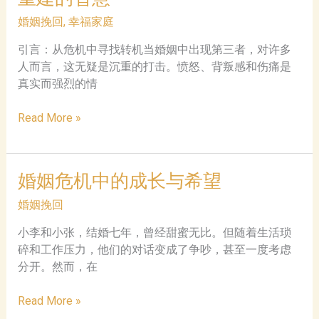
是
婚
婚姻挽回
,
幸福家庭
危
姻？
机，
一
引言：从危机中寻找转机当婚姻中出现第三者，对许多
还
招
人而言，这无疑是沉重的打击。愤怒、背叛感和伤痛是
是
致
真实而强烈的情
看
胜
当
清
Read More »
婚
关
姻
系
遭
的
婚姻危机中的成长与希望
遇
转
挑
机？
婚姻挽回
战：
小李和小张，结婚七年，曾经甜蜜无比。但随着生活琐
自
碎和工作压力，他们的对话变成了争吵，甚至一度考虑
我
分开。然而，在
成
长
婚
Read More »
与
姻