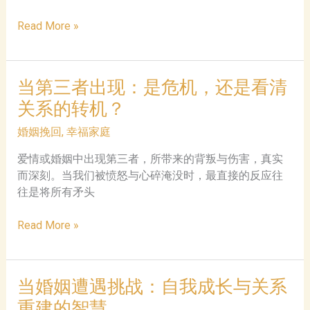
怎
Read More »
么
修
复
当第三者出现：是危机，还是看清
婚
关系的转机？
姻
关
婚姻挽回
,
幸福家庭
系
夫
爱情或婚姻中出现第三者，所带来的背叛与伤害，真实
妻
而深刻。当我们被愤怒与心碎淹没时，最直接的反应往
关
往是将所有矛头
系
当
破
Read More »
第
裂，
三
如
者
何
当婚姻遭遇挑战：自我成长与关系
出
挽
重建的智慧
现：
回