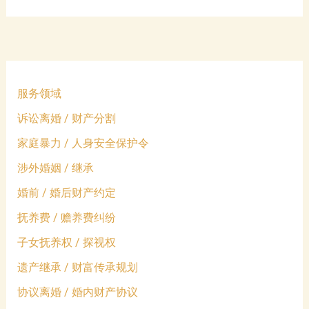
关
危
系
机
重
中
建
的
的
成
智
服务领域
长
慧
与
诉讼离婚 / 财产分割
希
家庭暴力 / 人身安全保护令
望
涉外婚姻 / 继承
婚前 / 婚后财产约定
抚养费 / 赡养费纠纷
子女抚养权 / 探视权
遗产继承 / 财富传承规划
协议离婚 / 婚内财产协议